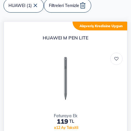
HUAWEI (1)
Filtreleri Temizle
Ürün listesi
Alışveriş Kredisine Uygun
HUAWEI M PEN LITE
Faturaya Ek
119
TL
x12 Ay Taksitli