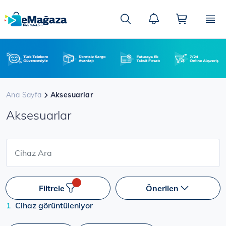
Ana
içeriğe
Ara
atla
Ana Sayfa
Aksesuarlar
Aksesuarlar
Filtrele
Önerilen
1
Cihaz görüntüleniyor