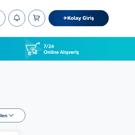
ra
ilen