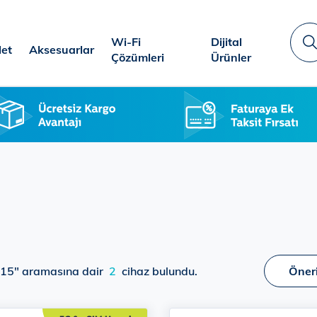
Wi-Fi
Dijital
let
Aksesuarlar
A
Çözümleri
Ürünler
 15" aramasına dair
2
cihaz bulundu.
Öner