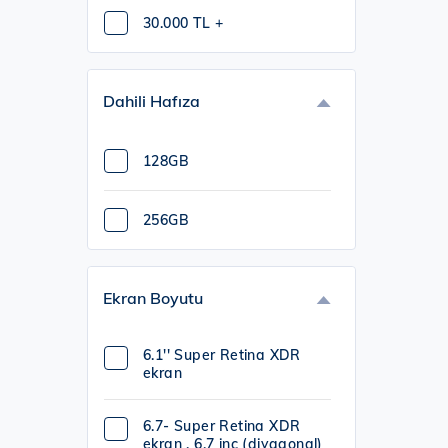
30.000 TL +
Dahili Hafıza
128GB
256GB
Ekran Boyutu
6.1'' Super Retina XDR
ekran
6.7- Super Retina XDR
ekran , 6.7 inç (diyagonal)