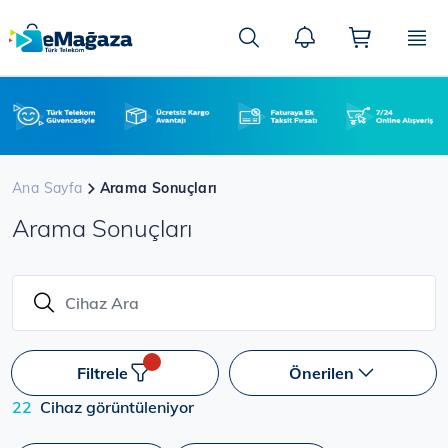
Ana
içeriğe
Ara
atla
Ana Sayfa
Arama Sonuçları
Arama Sonuçları
Filtrele
Önerilen
22
Cihaz görüntüleniyor