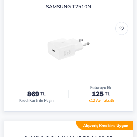
SAMSUNG T2510N
Faturaya Ek
869
125
TL
TL
Kredi Kartı ile Peşin
x12 Ay Taksitli
Alışveriş Kredisine Uygun