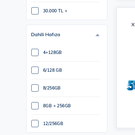
SAMSUNG (20)
30.000 TL +
SOULTECH (2)
X
Dahili Hafıza
SWORD (11)
4+128GB
TCL (6)
6/128 GB
TECNO (1)
8/256GB
TTEC (10)
8GB + 256GB
VIVO (1)
12/256GB
XIAOMI (7)