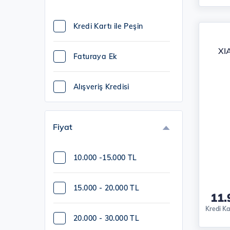
INTEYA (4)
Kredi Kartı ile Peşin
XI
JBL (2)
Faturaya Ek
LECOO (1)
Alışveriş Kredisi
NUBIA (3)
Fiyat
OPPO (2)
10.000 -15.000 TL
PHILIPS (2)
15.000 - 20.000 TL
11.
RIVERSONG (2)
Kredi Kar
20.000 - 30.000 TL