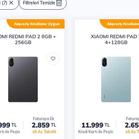
 (7)
Filtreleri Temizle
n listesi
Alışveriş Kredisine Uygun
Alışveriş Kredisi
OMI REDMI PAD 2 8GB +
XIAOMI REDMI PAD 
256GB
4+128GB
Faturaya Ek
Fatura
999
2.859
11.999
2.65
TL
TL
TL
tı ile Peşin
x6 Ay Taksitli
Kredi Kartı ile Peşin
x6 Ay Ta