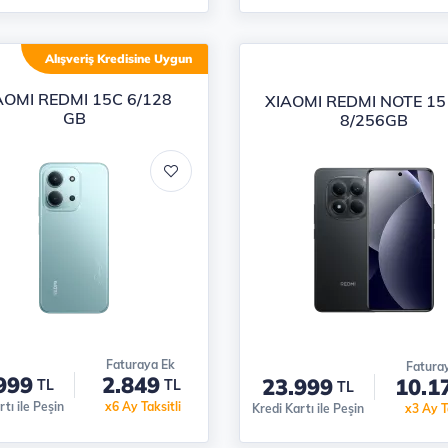
Alışveriş Kredisine Uygun
AOMI REDMI 15C 6/128
XIAOMI REDMI NOTE 15
GB
8/256GB
Faturaya Ek
Fatura
999
2.849
23.999
10.1
TL
TL
TL
tı ile Peşin
x6 Ay Taksitli
Kredi Kartı ile Peşin
x3 Ay Ta