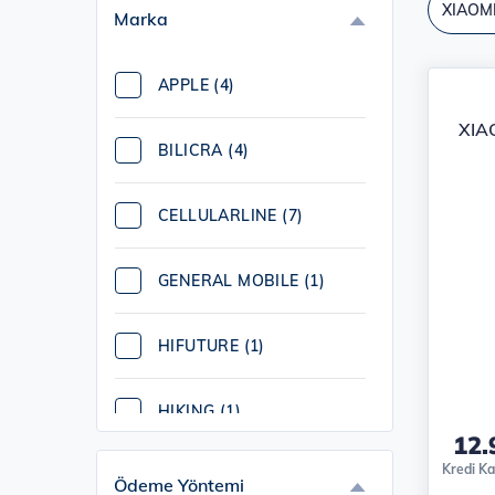
XIAOMI
Marka
Ürü
APPLE (4)
XIA
BILICRA (4)
CELLULARLINE (7)
GENERAL MOBILE (1)
HIFUTURE (1)
HIKING (1)
12.
Kredi Kar
HUAWEI (2)
Ödeme Yöntemi