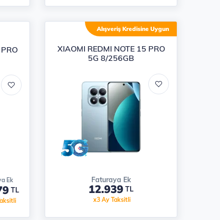
Alışveriş Kredisine Uygun
XIAOMI REDMI NOTE 15 PRO
 PRO
5G 8/256GB
Faturaya Ek
ya Ek
12.939
79
TL
TL
x3 Ay Taksitli
ksitli