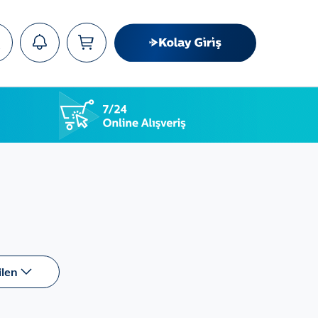
ra
ilen