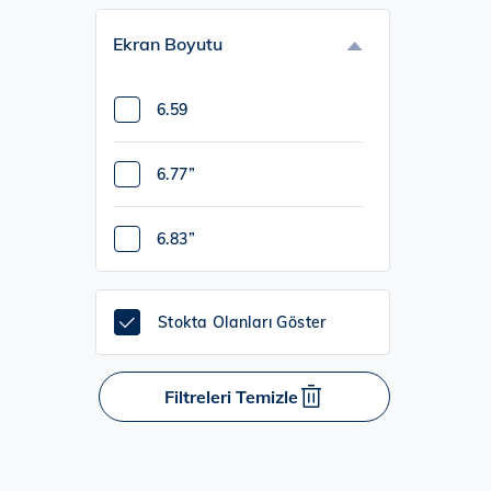
ZEBLAZE (6)
Ekran Boyutu
6.59
6.77”
6.83”
Stokta Olanları Göster
Filtreleri Temizle