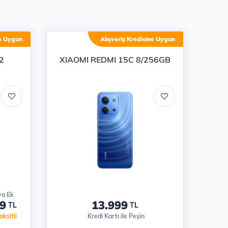
ne Uygun
Alışveriş Kredisine Uygun
2
XIAOMI REDMI 15C 8/256GB
ya Ek
9
13.999
TL
TL
ksitli
Kredi Kartı ile Peşin