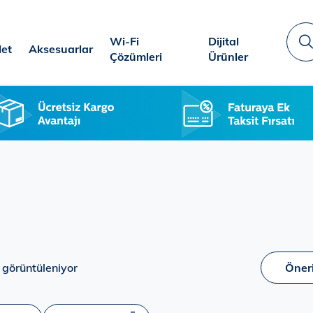
Wi-Fi
Dijital
let
Aksesuarlar
A
Çözümleri
Ürünler
 görüntüleniyor
Öner