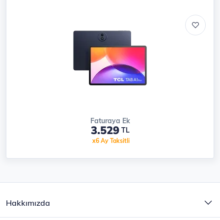
Faturaya Ek
3.529
TL
x6 Ay Taksitli
Alt menü
Footer
Top
Hakkımızda
Togg
Menu