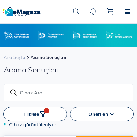
Ana
içeriğe
Ara
atla
Ana Sayfa
Arama Sonuçları
Arama Sonuçları
Filtrele
Önerilen
5
Cihaz görüntüleniyor