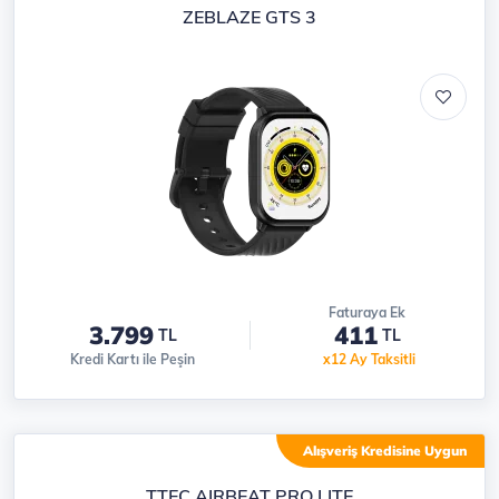
ZEBLAZE GTS 3
Faturaya Ek
3.799
411
TL
TL
Kredi Kartı ile Peşin
x12 Ay Taksitli
Alışveriş Kredisine Uygun
TTEC AIRBEAT PRO LITE