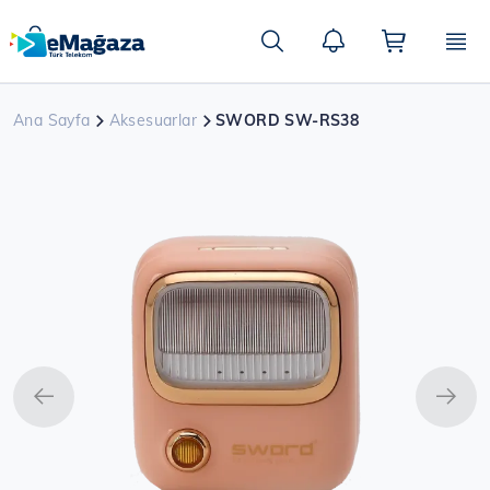
Ana
içeriğe
Ara
atla
Ana Sayfa
Aksesuarlar
SWORD SW-RS38