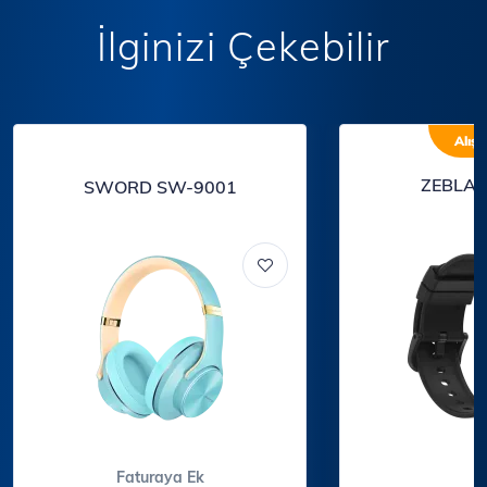
İlginizi Çekebilir
Alışv
ZEBLAZ
SWORD SW-9001
Faturaya Ek