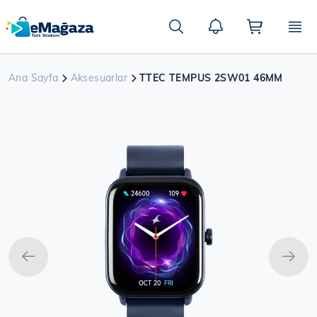
Ana
içeriğe
Ara
atla
Ana Sayfa
Aksesuarlar
TTEC TEMPUS 2SW01 46MM