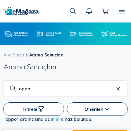
Ana
içeriğe
Ara
atla
Ana Sayfa
Arama Sonuçları
Arama Sonuçları
Filtrele
Önerilen
"oppo" aramasına dair
9
cihaz bulundu.