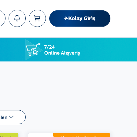
ra
ilen