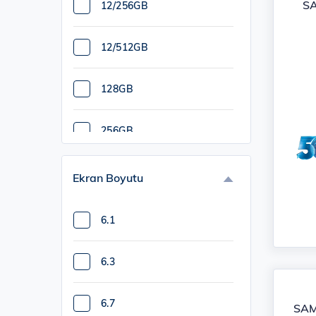
S
12/256GB
12/512GB
128GB
256GB
Ekran Boyutu
6.1
6.3
6.7
SAM