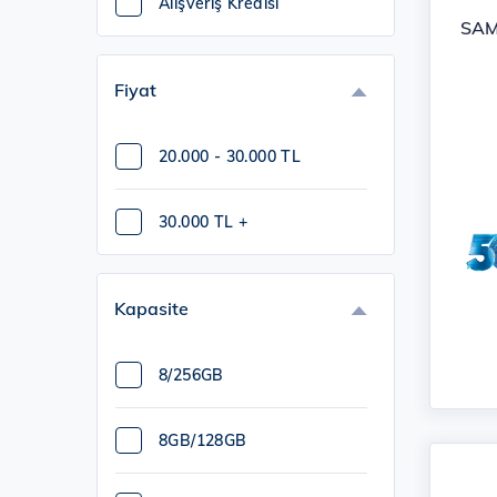
Alışveriş Kredisi
SAM
Fiyat
20.000 - 30.000 TL
30.000 TL +
Kapasite
8/256GB
8GB/128GB