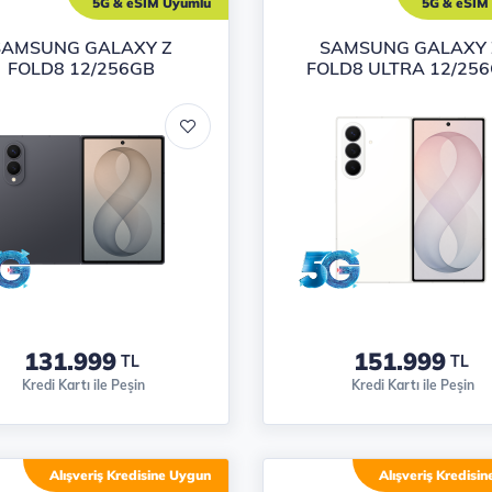
n listesi
5G & eSIM Uyumlu
5G & eSIM
SAMSUNG GALAXY Z
SAMSUNG GALAXY 
FOLD8 12/256GB
FOLD8 ULTRA 12/25
131.999
151.999
TL
TL
Kredi Kartı ile Peşin
Kredi Kartı ile Peşin
Alışveriş Kredisine Uygun
Alışveriş Kredisi