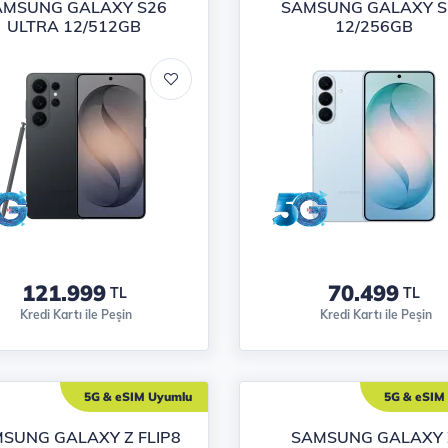
AMSUNG GALAXY S26
SAMSUNG GALAXY S
ULTRA 12/512GB
12/256GB
121.999
70.499
TL
TL
Kredi Kartı ile Peşin
Kredi Kartı ile Peşin
5G & eSIM Uyumlu
5G & eSIM
SUNG GALAXY Z FLIP8
SAMSUNG GALAXY 