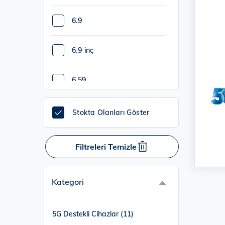
6.9
6.9 inç
6.59
7.6 inç
Stokta Olanları Göster
8 inç
Filtreleri Temizle
Kategori
5G Destekli Cihazlar (11)